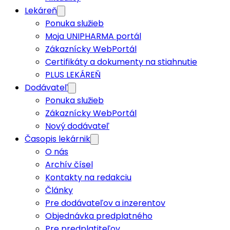
Lekáreň
Ponuka služieb
Moja UNIPHARMA portál
Zákaznícky WebPortál
Certifikáty a dokumenty na stiahnutie
PLUS LEKÁREŇ
Dodávateľ
Ponuka služieb
Zákaznícky WebPortál
Nový dodávateľ
Časopis lekárnik
O nás
Archív čísel
Kontakty na redakciu
Články
Pre dodávateľov a inzerentov
Objednávka predplatného
Pre predplatiteľov