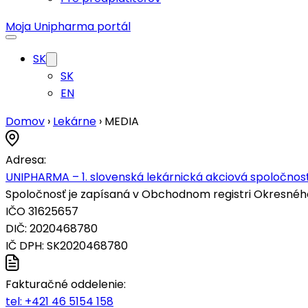
Moja Unipharma portál
SK
SK
EN
Domov
›
Lekárne
›
MEDIA
Adresa:
UNIPHARMA – 1. slovenská lekárnická akciová spoločnosť
Spoločnosť je zapísaná v Obchodnom registri Okresného s
IČO 31625657
DIČ: 2020468780
IČ DPH: SK2020468780
Fakturačné oddelenie:
tel:
+421 46 5154 158