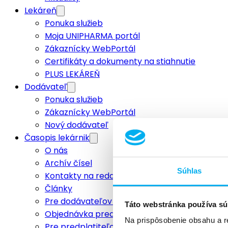
Lekáreň
Ponuka služieb
Moja UNIPHARMA portál
Zákaznícky WebPortál
Certifikáty a dokumenty na stiahnutie
PLUS LEKÁREŇ
Dodávateľ
Ponuka služieb
Zákaznícky WebPortál
Nový dodávateľ
Časopis lekárnik
O nás
Archív čísel
Súhlas
Kontakty na redakciu
Články
Pre dodávateľov a inzerentov
Táto webstránka používa sú
Objednávka predplatného
Na prispôsobenie obsahu a r
Pre predplatiteľov