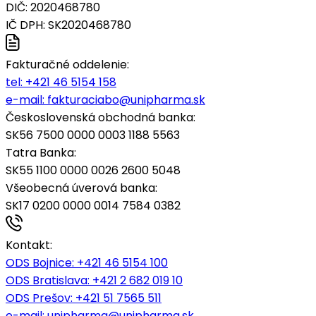
DIČ: 2020468780
IČ DPH: SK2020468780
Fakturačné oddelenie:
tel:
+421 46 5154 158
e-mail:
fakturaciabo@unipharma.sk
Československá obchodná banka:
SK56 7500 0000 0003 1188 5563
Tatra Banka:
SK55 1100 0000 0026 2600 5048
Všeobecná úverová banka:
SK17 0200 0000 0014 7584 0382
Kontakt:
ODS Bojnice
: +421 46 5154 100
ODS Bratislava:
+421 2 682 019 10
ODS Prešov:
+421 51 7565 511
e-mail:
unipharma@unipharma.sk