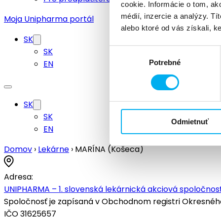
cookie. Informácie o tom, ak
médií, inzercie a analýzy. Tí
Moja Unipharma portál
alebo ktoré od vás získali, ke
SK
SK
Výber
EN
Potrebné
súhlasu
SK
SK
Odmietnuť
EN
Domov
›
Lekárne
›
MARÍNA (Košeca)
Adresa:
UNIPHARMA – 1. slovenská lekárnická akciová spoločnosť
Spoločnosť je zapísaná v Obchodnom registri Okresného s
IČO 31625657