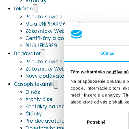
Aktuality
Lekáreň
Ponuka služieb
Moja UNIPHARMA portál
Zákaznícky WebPortál
Certifikáty a dokumenty na stiahnutie
PLUS LEKÁREŇ
Dodávateľ
Súhlas
Ponuka služieb
Zákaznícky WebPortál
Táto webstránka používa sú
Nový dodávateľ
Na prispôsobenie obsahu a r
Časopis lekárnik
cookie. Informácie o tom, ak
O nás
médií, inzercie a analýzy. Tí
Archív čísel
alebo ktoré od vás získali, ke
Kontakty na redakciu
Články
Výber
Pre dodávateľov a inzerentov
Potrebné
súhlasu
Objednávka predplatného