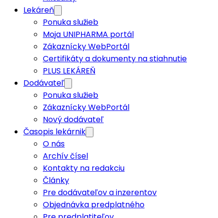
Lekáreň
Ponuka služieb
Moja UNIPHARMA portál
Zákaznícky WebPortál
Certifikáty a dokumenty na stiahnutie
PLUS LEKÁREŇ
Dodávateľ
Ponuka služieb
Zákaznícky WebPortál
Nový dodávateľ
Časopis lekárnik
O nás
Archív čísel
Kontakty na redakciu
Články
Pre dodávateľov a inzerentov
Objednávka predplatného
Pre predplatiteľov