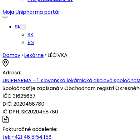
Moja Unipharma portál
SK
SK
EN
Domov
›
Lekárne
›
LÉČIVKA
Adresa:
UNIPHARMA – 1. slovenská lekárnická akciová spoločnosť
Spoločnosť je zapísaná v Obchodnom registri Okresného s
IČO 31625657
DIČ: 2020468780
IČ DPH: SK2020468780
Fakturačné oddelenie:
tel:
+421 46 5154 158