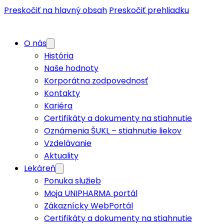
Preskočiť na hlavný obsah
Preskočiť prehliadku
O nás
História
Naše hodnoty
Korporátna zodpovednosť
Kontakty
Kariéra
Certifikáty a dokumenty na stiahnutie
Oznámenia ŠUKL – stiahnutie liekov
Vzdelávanie
Aktuality
Lekáreň
Ponuka služieb
Moja UNIPHARMA portál
Zákaznícky WebPortál
Certifikáty a dokumenty na stiahnutie