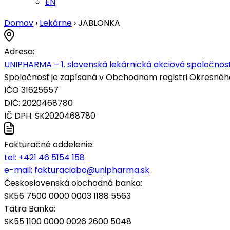
EN
Domov
›
Lekárne
›
JABLONKA
Adresa:
UNIPHARMA – 1. slovenská lekárnická akciová spoločnosť
Spoločnosť je zapísaná v Obchodnom registri Okresného s
IČO 31625657
DIČ: 2020468780
IČ DPH: SK2020468780
Fakturačné oddelenie:
tel:
+421 46 5154 158
e-mail:
fakturaciabo@unipharma.sk
Československá obchodná banka:
SK56 7500 0000 0003 1188 5563
Tatra Banka:
SK55 1100 0000 0026 2600 5048