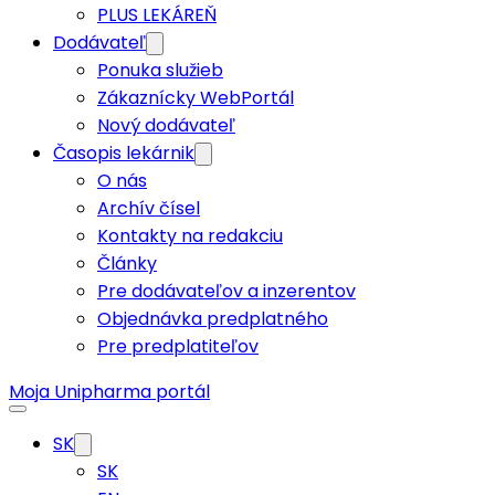
PLUS LEKÁREŇ
Dodávateľ
Ponuka služieb
Zákaznícky WebPortál
Nový dodávateľ
Časopis lekárnik
O nás
Archív čísel
Kontakty na redakciu
Články
Pre dodávateľov a inzerentov
Objednávka predplatného
Pre predplatiteľov
Moja Unipharma portál
SK
SK