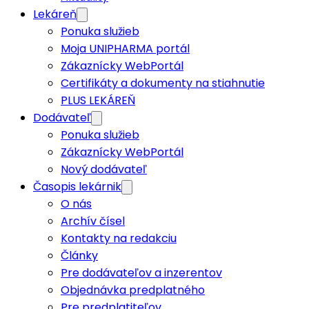
Lekáreň
Ponuka služieb
Moja UNIPHARMA portál
Zákaznícky WebPortál
Certifikáty a dokumenty na stiahnutie
PLUS LEKÁREŇ
Dodávateľ
Ponuka služieb
Zákaznícky WebPortál
Nový dodávateľ
Časopis lekárnik
O nás
Archív čísel
Kontakty na redakciu
Články
Pre dodávateľov a inzerentov
Objednávka predplatného
Pre predplatiteľov