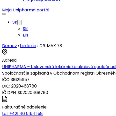
Moja Unipharma portál
SK
SK
EN
Domov
›
Lekárne
›
DR. MAX 78
Adresa:
UNIPHARMA – 1. slovenská lekárnická akciová spoločnosť
Spoločnosť je zapísaná v Obchodnom registri Okresného s
IČO 31625657
DIČ: 2020468780
IČ DPH: SK2020468780
Fakturačné oddelenie:
tel:
+421 46 5154 158