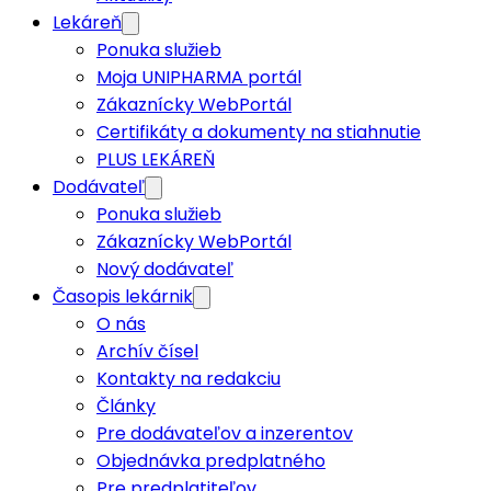
Lekáreň
Ponuka služieb
Moja UNIPHARMA portál
Zákaznícky WebPortál
Certifikáty a dokumenty na stiahnutie
PLUS LEKÁREŇ
Dodávateľ
Ponuka služieb
Zákaznícky WebPortál
Nový dodávateľ
Časopis lekárnik
O nás
Archív čísel
Kontakty na redakciu
Články
Pre dodávateľov a inzerentov
Objednávka predplatného
Pre predplatiteľov