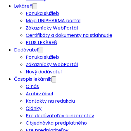
Lekáreň
Ponuka služieb
Moja UNIPHARMA portál
Zákaznícky WebPortál
Certifikáty a dokumenty na stiahnutie
PLUS LEKÁREŇ
Dodávateľ
Ponuka služieb
Zákaznícky WebPortál
Nový dodávateľ
Časopis lekárnik
O nás
Archív čísel
Kontakty na redakciu
Články
Pre dodávateľov a inzerentov
Objednávka predplatného
Pre predplatiteľov