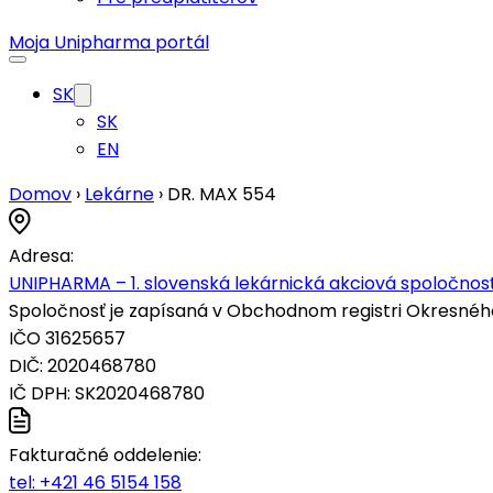
Moja Unipharma portál
SK
SK
EN
Domov
›
Lekárne
›
DR. MAX 554
Adresa:
UNIPHARMA – 1. slovenská lekárnická akciová spoločnosť
Spoločnosť je zapísaná v Obchodnom registri Okresného s
IČO 31625657
DIČ: 2020468780
IČ DPH: SK2020468780
Fakturačné oddelenie:
tel:
+421 46 5154 158