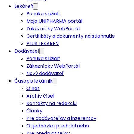
Lekáreň
Ponuka služieb
Moja UNIPHARMA portál
Zákaznícky WebPortál
Certifikáty a dokumenty na stiahnutie
PLUS LEKÁREŇ
Dodávateľ
Ponuka služieb
Zákaznícky WebPortál
Nový dodávateľ
Časopis lekárnik
O nás
Archív čísel
Kontakty na redakciu
Články
Pre dodávateľov a inzerentov
Objednávka predplatného
Pre predplatiteľov