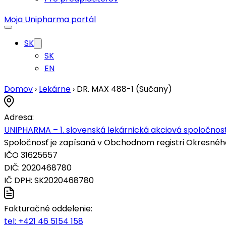
Moja Unipharma portál
SK
SK
EN
Domov
›
Lekárne
›
DR. MAX 488-1 (Sučany)
Adresa:
UNIPHARMA – 1. slovenská lekárnická akciová spoločnosť
Spoločnosť je zapísaná v Obchodnom registri Okresného s
IČO 31625657
DIČ: 2020468780
IČ DPH: SK2020468780
Fakturačné oddelenie:
tel:
+421 46 5154 158