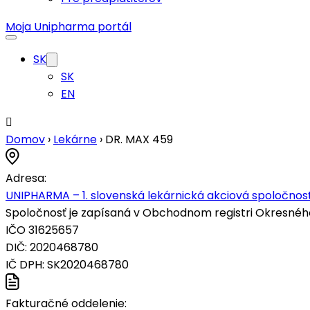
Moja Unipharma portál
SK
SK
EN
Domov
›
Lekárne
›
DR. MAX 459
Adresa:
UNIPHARMA – 1. slovenská lekárnická akciová spoločnosť
Spoločnosť je zapísaná v Obchodnom registri Okresného s
IČO 31625657
DIČ: 2020468780
IČ DPH: SK2020468780
Fakturačné oddelenie: