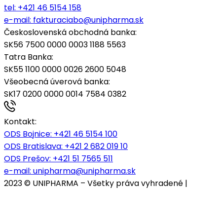
tel:
+421 46 5154 158
e-mail:
fakturaciabo@unipharma.sk
Československá obchodná banka:
SK56 7500 0000 0003 1188 5563
Tatra Banka:
SK55 1100 0000 0026 2600 5048
Všeobecná úverová banka:
SK17 0200 0000 0014 7584 0382
Kontakt:
ODS Bojnice
: +421 46 5154 100
ODS Bratislava:
+421 2 682 019 10
ODS Prešov:
+421 51 7565 511
e-mail:
unipharma@unipharma.sk
2023 © UNIPHARMA – Všetky práva vyhradené |
Cookies