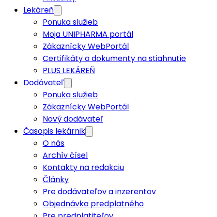
Lekáreň
Ponuka služieb
Moja UNIPHARMA portál
Zákaznícky WebPortál
Certifikáty a dokumenty na stiahnutie
PLUS LEKÁREŇ
Dodávateľ
Ponuka služieb
Zákaznícky WebPortál
Nový dodávateľ
Časopis lekárnik
O nás
Archív čísel
Kontakty na redakciu
Články
Pre dodávateľov a inzerentov
Objednávka predplatného
Pre predplatiteľov