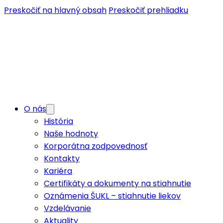
Preskočiť na hlavný obsah
Preskočiť prehliadku
O nás
História
Naše hodnoty
Korporátna zodpovednosť
Kontakty
Kariéra
Certifikáty a dokumenty na stiahnutie
Oznámenia ŠUKL – stiahnutie liekov
Vzdelávanie
Aktuality
Lekáreň
Ponuka služieb
Moja UNIPHARMA portál
Zákaznícky WebPortál