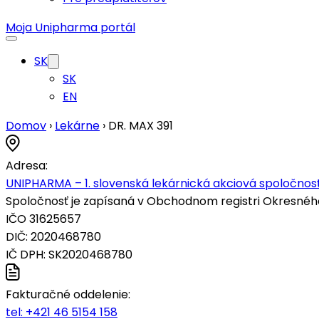
SK
EN
Domov
›
Lekárne
›
DR. MAX 391
Adresa:
UNIPHARMA – 1. slovenská lekárnická akciová spoločnosť
Spoločnosť je zapísaná v Obchodnom registri Okresného s
IČO 31625657
DIČ: 2020468780
IČ DPH: SK2020468780
Fakturačné oddelenie:
tel:
+421 46 5154 158
e-mail:
fakturaciabo@unipharma.sk
Československá obchodná banka:
SK56 7500 0000 0003 1188 5563
Tatra Banka: