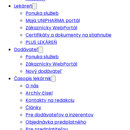
Lekáreň
Ponuka služieb
Moja UNIPHARMA portál
Zákaznícky WebPortál
Certifikáty a dokumenty na stiahnutie
PLUS LEKÁREŇ
Dodávateľ
Ponuka služieb
Zákaznícky WebPortál
Nový dodávateľ
Časopis lekárnik
O nás
Archív čísel
Kontakty na redakciu
Články
Pre dodávateľov a inzerentov
Objednávka predplatného
Pre predplatiteľov