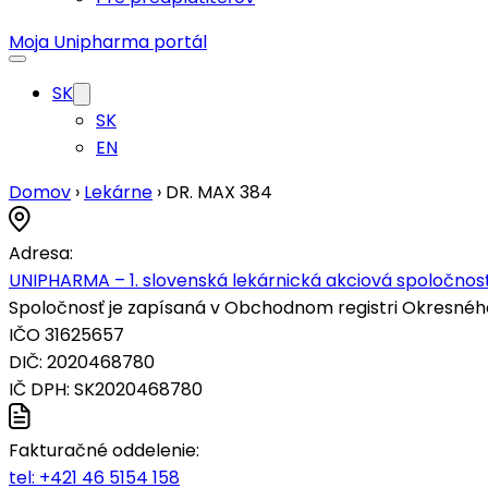
Moja Unipharma portál
SK
SK
EN
Domov
›
Lekárne
›
DR. MAX 384
Adresa:
UNIPHARMA – 1. slovenská lekárnická akciová spoločnosť
Spoločnosť je zapísaná v Obchodnom registri Okresného s
IČO 31625657
DIČ: 2020468780
IČ DPH: SK2020468780
Fakturačné oddelenie:
tel:
+421 46 5154 158