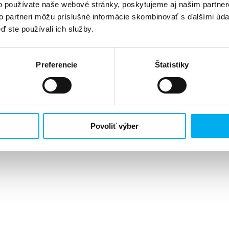
o používate naše webové stránky, poskytujeme aj našim partner
to partneri môžu príslušné informácie skombinovať s ďalšími údaj
ď ste používali ich služby.
Preferencie
Štatistiky
Povoliť výber
, Opatovská cesta 4, 972 01 Bojnice
údu Trenčín, oddiel: Sa, vložka číslo 272/R