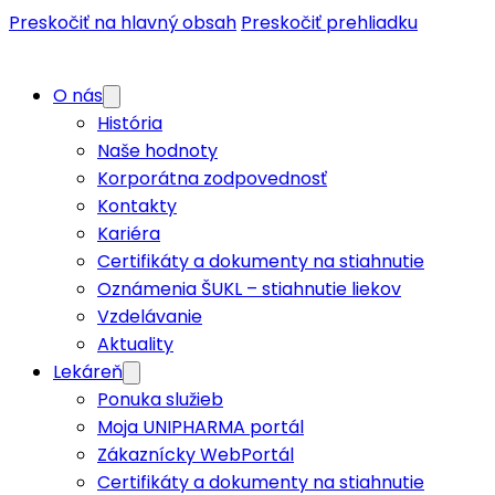
Preskočiť na hlavný obsah
Preskočiť prehliadku
O nás
História
Naše hodnoty
Korporátna zodpovednosť
Kontakty
O nás
Kariéra
Certifikáty a dokumenty na stiahnutie
Lekáreň
Oznámenia ŠUKL – stiahnutie liekov
Vzdelávanie
Dodávateľ
Aktuality
Lekáreň
Časopis lekárnik
Ponuka služieb
SK
Moja UNIPHARMA portál
Zákaznícky WebPortál
Moja Unipharma portál
Certifikáty a dokumenty na stiahnutie