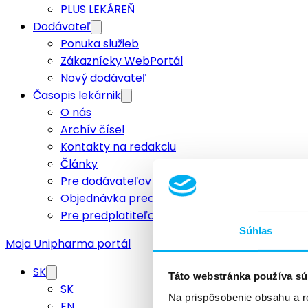
PLUS LEKÁREŇ
Dodávateľ
Ponuka služieb
Zákaznícky WebPortál
Nový dodávateľ
Časopis lekárnik
O nás
Archív čísel
Kontakty na redakciu
Články
Pre dodávateľov a inzerentov
Objednávka predplatného
Pre predplatiteľov
Súhlas
Moja Unipharma portál
SK
Táto webstránka používa sú
SK
Na prispôsobenie obsahu a r
EN