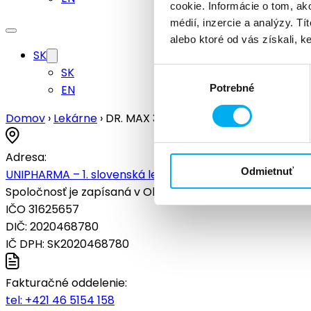
cookie. Informácie o tom, ak
médií, inzercie a analýzy. Tí
alebo ktoré od vás získali, ke
SK
SK
Výber
EN
Potrebné
súhlasu
Domov
›
Lekárne
›
DR. MAX 357
Adresa:
Odmietnuť
UNIPHARMA – 1. slovenská lekárnická akciová spoločnosť
Spoločnosť je zapísaná v Obchodnom registri Okresného s
IČO 31625657
DIČ: 2020468780
IČ DPH: SK2020468780
Fakturačné oddelenie:
tel:
+421 46 5154 158