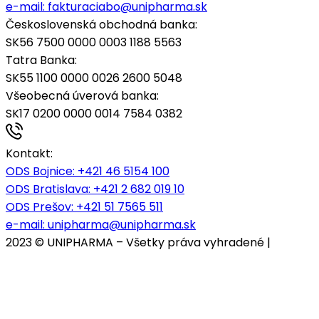
e-mail:
fakturaciabo@unipharma.sk
Československá obchodná banka:
SK56 7500 0000 0003 1188 5563
Tatra Banka:
SK55 1100 0000 0026 2600 5048
Všeobecná úverová banka:
SK17 0200 0000 0014 7584 0382
Kontakt:
ODS Bojnice
: +421 46 5154 100
ODS Bratislava:
+421 2 682 019 10
ODS Prešov:
+421 51 7565 511
e-mail:
unipharma@unipharma.sk
2023 © UNIPHARMA – Všetky práva vyhradené |
Cookies