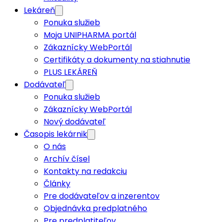
Lekáreň
Ponuka služieb
Moja UNIPHARMA portál
Zákaznícky WebPortál
Certifikáty a dokumenty na stiahnutie
PLUS LEKÁREŇ
Dodávateľ
Ponuka služieb
Zákaznícky WebPortál
Nový dodávateľ
Časopis lekárnik
O nás
Archív čísel
Kontakty na redakciu
Články
Pre dodávateľov a inzerentov
Objednávka predplatného
Pre predplatiteľov