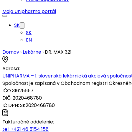
Moja Unipharma portál
SK
SK
EN
Domov
›
Lekárne
›
DR. MAX 321
Adresa:
UNIPHARMA – 1. slovenská lekárnická akciová spoločnosť
Spoločnosť je zapísaná v Obchodnom registri Okresného s
IČO 31625657
DIČ: 2020468780
IČ DPH: SK2020468780
Fakturačné oddelenie:
tel:
+421 46 5154 158