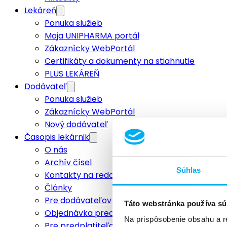
Lekáreň
Ponuka služieb
Moja UNIPHARMA portál
Zákaznícky WebPortál
Certifikáty a dokumenty na stiahnutie
PLUS LEKÁREŇ
Dodávateľ
Ponuka služieb
Zákaznícky WebPortál
Nový dodávateľ
Časopis lekárnik
O nás
Archív čísel
Súhlas
Kontakty na redakciu
Články
Pre dodávateľov a inzerentov
Táto webstránka používa sú
Objednávka predplatného
Na prispôsobenie obsahu a r
Pre predplatiteľov