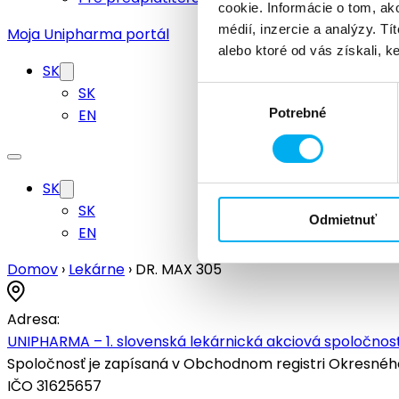
cookie. Informácie o tom, ak
médií, inzercie a analýzy. Tí
Moja Unipharma portál
alebo ktoré od vás získali, ke
SK
SK
Výber
EN
Potrebné
súhlasu
SK
SK
Odmietnuť
EN
Domov
›
Lekárne
›
DR. MAX 305
Adresa:
UNIPHARMA – 1. slovenská lekárnická akciová spoločnosť
Spoločnosť je zapísaná v Obchodnom registri Okresného s
IČO 31625657