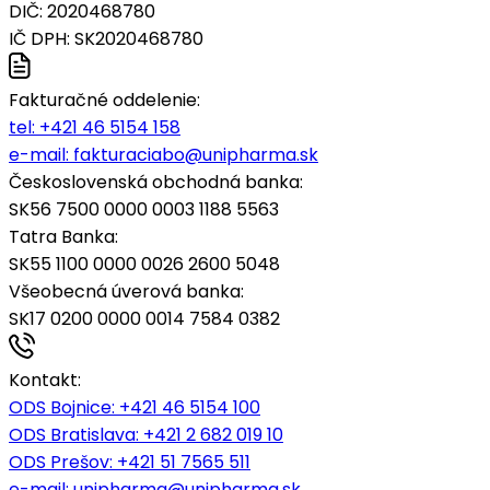
DIČ: 2020468780
IČ DPH: SK2020468780
Fakturačné oddelenie:
tel:
+421 46 5154 158
e-mail:
fakturaciabo@unipharma.sk
Československá obchodná banka:
SK56 7500 0000 0003 1188 5563
Tatra Banka:
SK55 1100 0000 0026 2600 5048
Všeobecná úverová banka:
SK17 0200 0000 0014 7584 0382
Kontakt:
ODS Bojnice
: +421 46 5154 100
ODS Bratislava:
+421 2 682 019 10
ODS Prešov:
+421 51 7565 511
e-mail:
unipharma@unipharma.sk