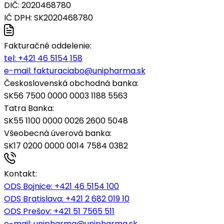
DIČ: 2020468780
IČ DPH: SK2020468780
Fakturačné oddelenie:
tel:
+421 46 5154 158
e-mail:
fakturaciabo@unipharma.sk
Československá obchodná banka:
SK56 7500 0000 0003 1188 5563
Tatra Banka:
SK55 1100 0000 0026 2600 5048
Všeobecná úverová banka:
SK17 0200 0000 0014 7584 0382
Kontakt:
ODS Bojnice
: +421 46 5154 100
ODS Bratislava:
+421 2 682 019 10
ODS Prešov:
+421 51 7565 511
e-mail:
unipharma@unipharma.sk