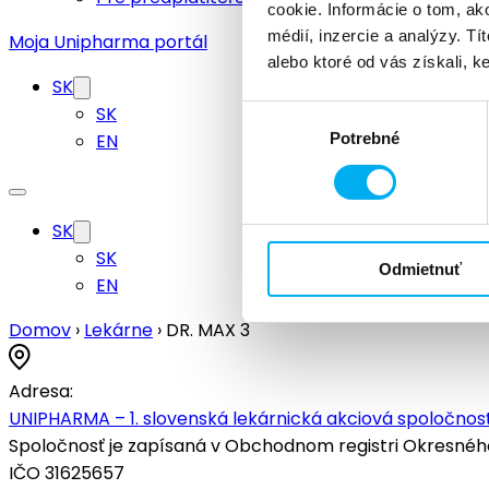
cookie. Informácie o tom, ak
médií, inzercie a analýzy. Tí
Moja Unipharma portál
alebo ktoré od vás získali, ke
SK
SK
Výber
EN
Potrebné
súhlasu
SK
SK
Odmietnuť
EN
Domov
›
Lekárne
›
DR. MAX 3
Adresa:
UNIPHARMA – 1. slovenská lekárnická akciová spoločnosť
Spoločnosť je zapísaná v Obchodnom registri Okresného s
IČO 31625657