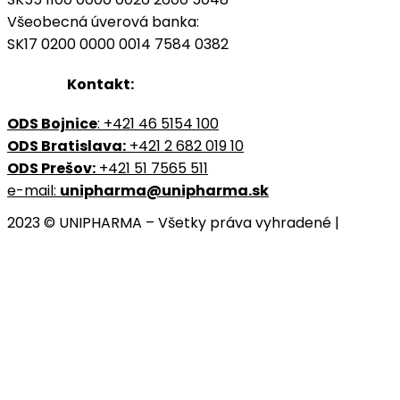
Všeobecná úverová banka:
SK17 0200 0000 0014 7584 0382
Kontakt:
ODS Bojnice
: +421 46 5154 100
ODS Bratislava:
+421 2 682 019 10
ODS Prešov:
+421 51 7565 511
e-mail:
unipharma@unipharma.sk
2023 © UNIPHARMA – Všetky práva vyhradené |
Cookies