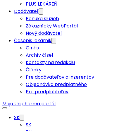
PLUS LEKÁREŇ
Dodávateľ
Ponuka služieb
Zákaznícky WebPortál
Nový dodávateľ
Časopis lekárnik
O nás
Archív čísel
Kontakty na redakciu
Články
Pre dodávateľov a inzerentov
Objednávka predplatného
Pre predplatiteľov
Moja Unipharma portál
SK
SK