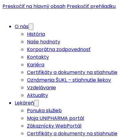
Preskočiť na hlavný obsah
Preskočiť prehliadku
O nás
História
Naše hodnoty
Korporátna zodpovednosť
Kontakty
Kariéra
Certifikáty a dokumenty na stiahnutie
Oznámenia ŠUKL – stiahnutie liekov
Vzdelávanie
Aktuality
Lekáreň
Ponuka služieb
Moja UNIPHARMA portál
Zákaznícky WebPortál
Certifikáty a dokumenty na stiahnutie