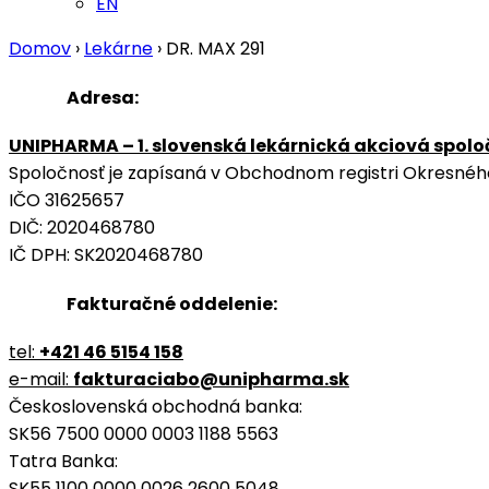
EN
Domov
›
Lekárne
›
DR. MAX 291
Adresa:
UNIPHARMA – 1. slovenská lekárnická akciová spoloč
Spoločnosť je zapísaná v Obchodnom registri Okresného s
IČO 31625657
DIČ: 2020468780
IČ DPH: SK2020468780
Fakturačné oddelenie:
tel:
+421 46 5154 158
e-mail:
fakturaciabo@unipharma.sk
Československá obchodná banka:
SK56 7500 0000 0003 1188 5563
Tatra Banka:
SK55 1100 0000 0026 2600 5048