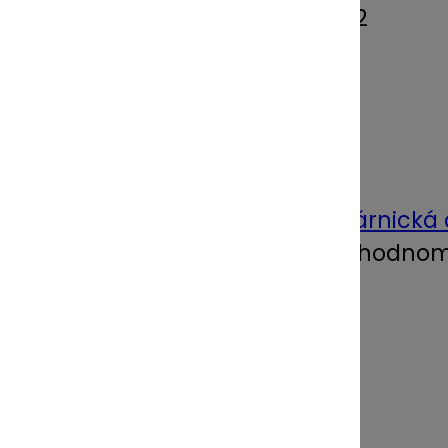
Domov
›
Lekárne
›
DR. MAX 282
Adresa:
UNIPHARMA – 1. slovenská lekárnická 
Spoločnosť je zapísaná v Obchodnom r
IČO 31625657
DIČ: 2020468780
IČ DPH: SK2020468780
Fakturačné oddelenie: