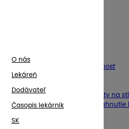
O nás
O nás
Lekáreň
História
Naše hodnoty
Dodávateľ
Korporátna zodpovednosť
Kontakty
Časopis lekárnik
Kariéra
SK
Certifikáty a dokumenty na st
Oznámenia ŠUKL – stiahnutie 
Moja Unipharma portál
Vzdelávanie
Aktuality