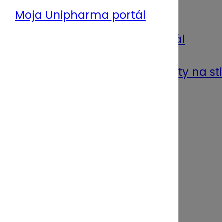
Lekáreň
Ponuka služieb
Moja UNIPHARMA portál
Zákaznícky WebPortál
Certifikáty a dokumenty na st
PLUS LEKÁREŇ
Dodávateľ
Ponuka služieb
Zákaznícky WebPortál
Nový dodávateľ
Časopis lekárnik
O nás
Archív čísel
Kontakty na redakciu