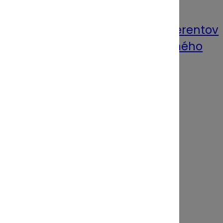
Články
Pre dodávateľov a inzerentov
Objednávka predplatného
Pre predplatiteľov
Moja Unipharma portál
SK
SK
EN