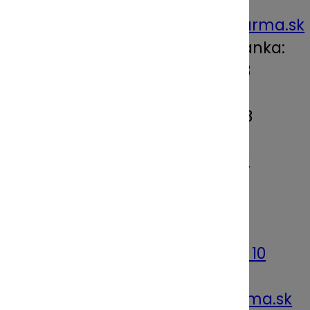
tel:
+421 46 5154 158
e-mail:
fakturaciabo@unipharma.sk
Československá obchodná banka:
SK56 7500 0000 0003 1188 5563
Tatra Banka:
SK55 1100 0000 0026 2600 5048
Všeobecná úverová banka:
SK17 0200 0000 0014 7584 0382
Kontakt:
ODS Bojnice
: +421 46 5154 100
ODS Bratislava:
+421 2 682 019 10
ODS Prešov:
+421 51 7565 511
e-mail:
unipharma@unipharma.sk