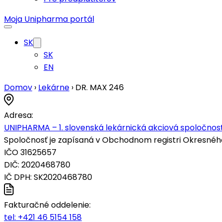
Moja Unipharma portál
SK
SK
EN
Domov
›
Lekárne
›
DR. MAX 246
Adresa:
UNIPHARMA – 1. slovenská lekárnická akciová spoločnosť
Spoločnosť je zapísaná v Obchodnom registri Okresného s
IČO 31625657
DIČ: 2020468780
IČ DPH: SK2020468780
Fakturačné oddelenie:
tel:
+421 46 5154 158