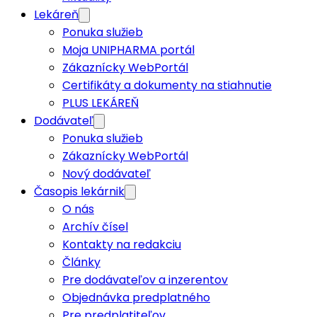
Lekáreň
Ponuka služieb
Moja UNIPHARMA portál
Zákaznícky WebPortál
Certifikáty a dokumenty na stiahnutie
PLUS LEKÁREŇ
Dodávateľ
Ponuka služieb
Zákaznícky WebPortál
Nový dodávateľ
Časopis lekárnik
O nás
Archív čísel
Kontakty na redakciu
Články
Pre dodávateľov a inzerentov
Objednávka predplatného
Pre predplatiteľov