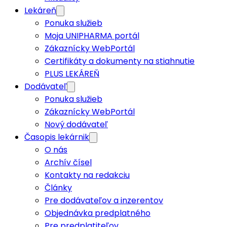
Lekáreň
Ponuka služieb
Moja UNIPHARMA portál
Zákaznícky WebPortál
Certifikáty a dokumenty na stiahnutie
PLUS LEKÁREŇ
Dodávateľ
Ponuka služieb
Zákaznícky WebPortál
Nový dodávateľ
Časopis lekárnik
O nás
Archív čísel
Kontakty na redakciu
Články
Pre dodávateľov a inzerentov
Objednávka predplatného
Pre predplatiteľov