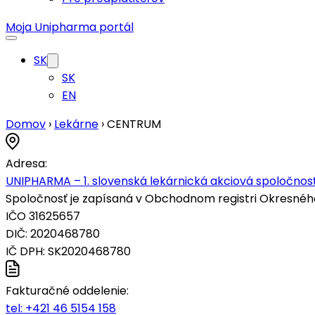
Moja Unipharma portál
SK
SK
EN
Domov
›
Lekárne
›
CENTRUM
Adresa:
UNIPHARMA – 1. slovenská lekárnická akciová spoločnosť
Spoločnosť je zapísaná v Obchodnom registri Okresného s
IČO 31625657
DIČ: 2020468780
IČ DPH: SK2020468780
Fakturačné oddelenie:
tel:
+421 46 5154 158