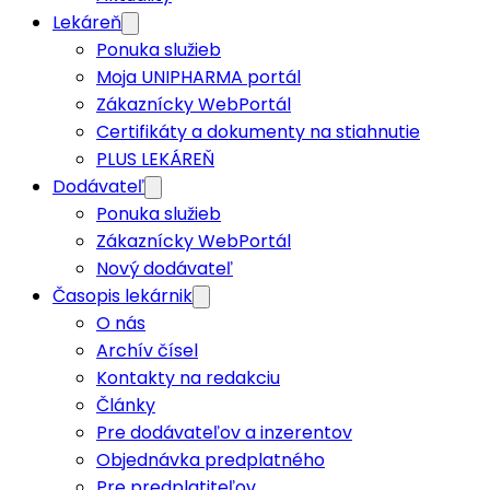
Lekáreň
Ponuka služieb
Moja UNIPHARMA portál
Zákaznícky WebPortál
Certifikáty a dokumenty na stiahnutie
PLUS LEKÁREŇ
Dodávateľ
Ponuka služieb
Zákaznícky WebPortál
Nový dodávateľ
Časopis lekárnik
O nás
Archív čísel
Kontakty na redakciu
Články
Pre dodávateľov a inzerentov
Objednávka predplatného
Pre predplatiteľov