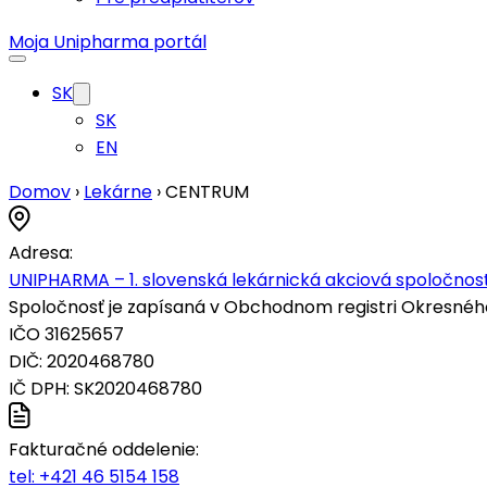
Moja Unipharma portál
SK
SK
EN
Domov
›
Lekárne
›
CENTRUM
Adresa:
UNIPHARMA – 1. slovenská lekárnická akciová spoločnosť
Spoločnosť je zapísaná v Obchodnom registri Okresného s
IČO 31625657
DIČ: 2020468780
IČ DPH: SK2020468780
Fakturačné oddelenie:
tel:
+421 46 5154 158