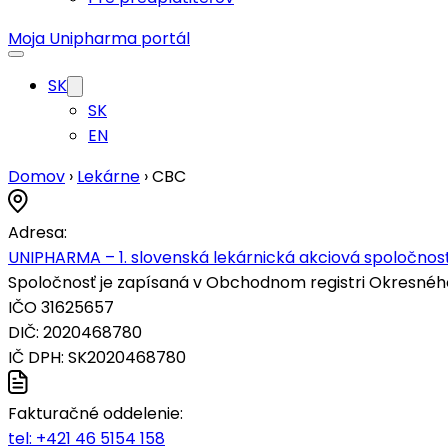
Moja Unipharma portál
SK
SK
EN
Domov
›
Lekárne
›
CBC
Adresa:
UNIPHARMA – 1. slovenská lekárnická akciová spoločnosť
Spoločnosť je zapísaná v Obchodnom registri Okresného s
IČO 31625657
DIČ: 2020468780
IČ DPH: SK2020468780
Fakturačné oddelenie:
tel:
+421 46 5154 158