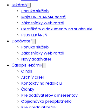
Lekáreň
Ponuka služieb
Moja UNIPHARMA portál
Zákaznícky WebPortál
Certifikáty a dokumenty na stiahnutie
PLUS LEKÁREŇ
Dodávateľ
Ponuka služieb
Zákaznícky WebPortál
Nový dodávateľ
Časopis lekárnik
O nás
Archív čísel
Kontakty na redakciu
Články
Pre dodávateľov a inzerentov
Objednávka predplatného
Pre predplatiteľov