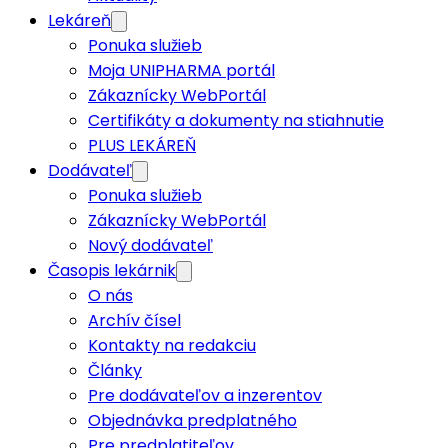
Lekáreň
Ponuka služieb
Moja UNIPHARMA portál
Zákaznícky WebPortál
Certifikáty a dokumenty na stiahnutie
PLUS LEKÁREŇ
Dodávateľ
Ponuka služieb
Zákaznícky WebPortál
Nový dodávateľ
Časopis lekárnik
O nás
Archív čísel
Kontakty na redakciu
Články
Pre dodávateľov a inzerentov
Objednávka predplatného
Pre predplatiteľov