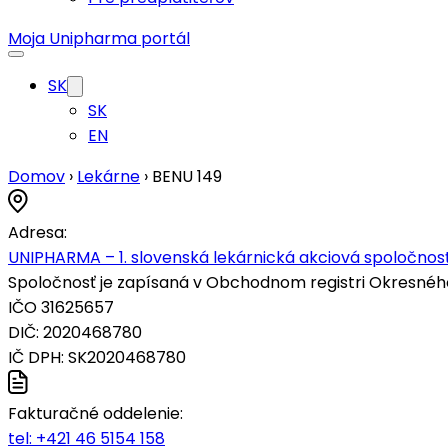
Moja Unipharma portál
SK
SK
EN
Domov
›
Lekárne
›
BENU 149
Adresa:
UNIPHARMA – 1. slovenská lekárnická akciová spoločnosť
Spoločnosť je zapísaná v Obchodnom registri Okresného s
IČO 31625657
DIČ: 2020468780
IČ DPH: SK2020468780
Fakturačné oddelenie:
tel:
+421 46 5154 158