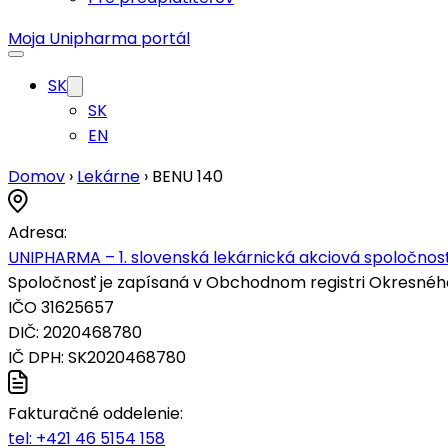
Moja Unipharma portál
SK
SK
EN
Domov
›
Lekárne
›
BENU 140
Adresa:
UNIPHARMA – 1. slovenská lekárnická akciová spoločnosť
Spoločnosť je zapísaná v Obchodnom registri Okresného s
IČO 31625657
DIČ: 2020468780
IČ DPH: SK2020468780
Fakturačné oddelenie:
tel:
+421 46 5154 158