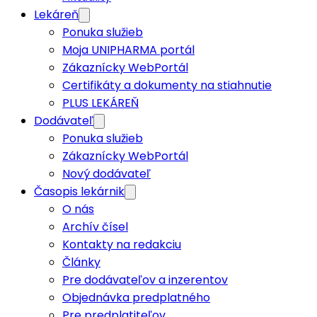
Lekáreň
Ponuka služieb
Moja UNIPHARMA portál
Zákaznícky WebPortál
Certifikáty a dokumenty na stiahnutie
PLUS LEKÁREŇ
Dodávateľ
Ponuka služieb
Zákaznícky WebPortál
Nový dodávateľ
Časopis lekárnik
O nás
Archív čísel
Kontakty na redakciu
Články
Pre dodávateľov a inzerentov
Objednávka predplatného
Pre predplatiteľov