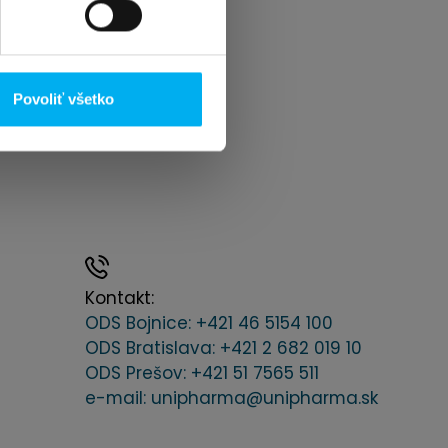
Povoliť všetko
Kontakt:
ODS Bojnice
: +421 46 5154 100
ODS Bratislava:
+421 2 682 019 10
ODS Prešov:
+421 51 7565 511
e-mail:
unipharma@unipharma.sk