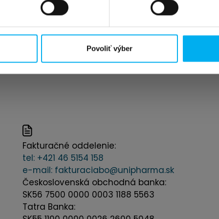
Povoliť výber
Fakturačné oddelenie:
tel:
+421 46 5154 158
e-mail:
fakturaciabo@unipharma.sk
Československá obchodná banka:
SK56 7500 0000 0003 1188 5563
Tatra Banka:
SK55 1100 0000 0026 2600 5048