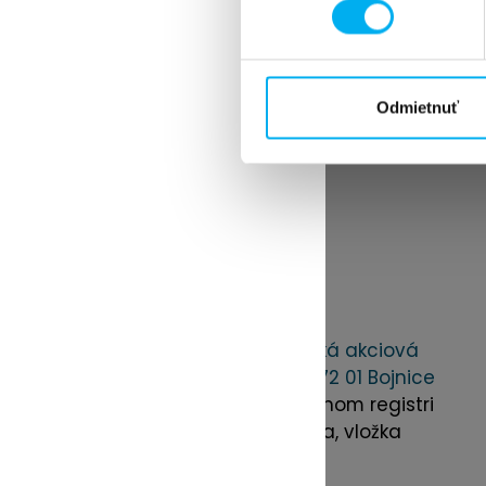
SK
SK
EN
Odmietnuť
SK
SK
EN
Domov
›
Lekárne
›
BENU 116
Adresa:
UNIPHARMA – 1. slovenská lekárnická akciová
spoločnosť, Opatovská cesta 4, 972 01 Bojnice
Spoločnosť je zapísaná v Obchodnom registri
Okresného súdu Trenčín, oddiel: Sa, vložka
číslo 272/R
IČO 31625657