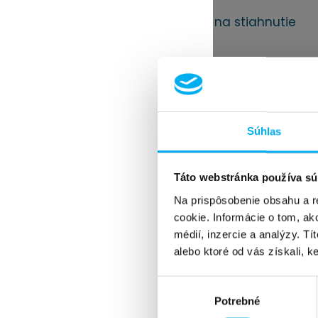
Zákaznícky WebPortál
Certifikáty a dokumenty na stiahnutie
PLUS LEKÁREŇ
Dodávateľ
Ponuka služieb
Zákaznícky WebPortál
Nový dodávateľ
Súhlas
Časopis lekárnik
O nás
Archív čísel
Táto webstránka používa sú
Kontakty na redakciu
Na prispôsobenie obsahu a r
Články
cookie. Informácie o tom, ak
Pre dodávateľov a inzerentov
médií, inzercie a analýzy. Tí
Objednávka predplatného
alebo ktoré od vás získali, ke
Pre predplatiteľov
Výber
Moja Unipharma portál
Potrebné
súhlasu