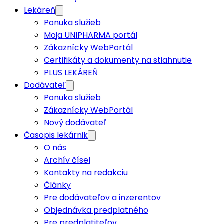
Lekáreň
Ponuka služieb
Moja UNIPHARMA portál
Zákaznícky WebPortál
Certifikáty a dokumenty na stiahnutie
PLUS LEKÁREŇ
Dodávateľ
Ponuka služieb
Zákaznícky WebPortál
Nový dodávateľ
Časopis lekárnik
O nás
Archív čísel
Kontakty na redakciu
Články
Pre dodávateľov a inzerentov
Objednávka predplatného
Pre predplatiteľov