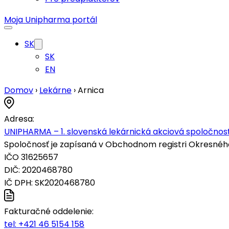
Moja Unipharma portál
SK
SK
EN
Domov
›
Lekárne
›
Arnica
Adresa:
UNIPHARMA – 1. slovenská lekárnická akciová spoločnosť
Spoločnosť je zapísaná v Obchodnom registri Okresného s
IČO 31625657
DIČ: 2020468780
IČ DPH: SK2020468780
Fakturačné oddelenie:
tel:
+421 46 5154 158