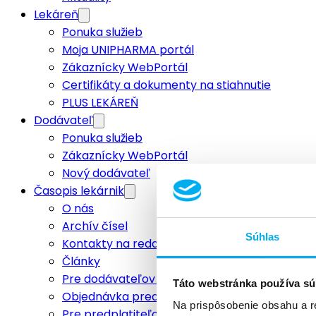
Lekáreň
Ponuka služieb
Moja UNIPHARMA portál
Zákaznícky WebPortál
Certifikáty a dokumenty na stiahnutie
PLUS LEKÁREŇ
Dodávateľ
Ponuka služieb
Zákaznícky WebPortál
Nový dodávateľ
Časopis lekárnik
O nás
Archív čísel
Súhlas
Kontakty na redakciu
Články
Pre dodávateľov a inzerentov
Táto webstránka používa sú
Objednávka predplatného
Na prispôsobenie obsahu a r
Pre predplatiteľov