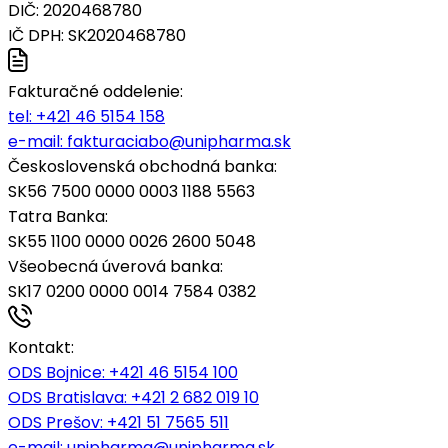
DIČ: 2020468780
IČ DPH: SK2020468780
Fakturačné oddelenie:
tel:
+421 46 5154 158
e-mail:
fakturaciabo@unipharma.sk
Československá obchodná banka:
SK56 7500 0000 0003 1188 5563
Tatra Banka:
SK55 1100 0000 0026 2600 5048
Všeobecná úverová banka:
SK17 0200 0000 0014 7584 0382
Kontakt:
ODS Bojnice
: +421 46 5154 100
ODS Bratislava:
+421 2 682 019 10
ODS Prešov:
+421 51 7565 511
e-mail:
unipharma@unipharma.sk