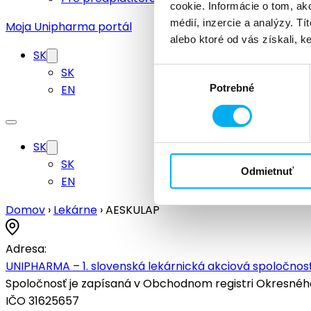
cookie. Informácie o tom, ak
médií, inzercie a analýzy. Tí
Moja Unipharma portál
alebo ktoré od vás získali, ke
SK
SK
Výber
EN
Potrebné
súhlasu
SK
SK
Odmietnuť
EN
Domov
›
Lekárne
›
AESKULAP
Adresa:
UNIPHARMA – 1. slovenská lekárnická akciová spoločnosť
Spoločnosť je zapísaná v Obchodnom registri Okresného s
IČO 31625657