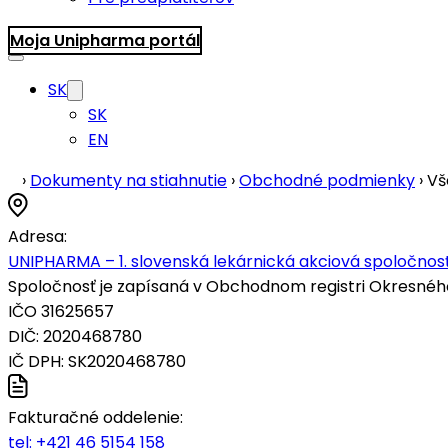
Moja Unipharma portál
SK
SK
EN
›
Dokumenty na stiahnutie
›
Obchodné podmienky
›
Vš
Adresa:
UNIPHARMA – 1. slovenská lekárnická akciová spoločnosť
Spoločnosť je zapísaná v Obchodnom registri Okresného s
IČO 31625657
DIČ: 2020468780
IČ DPH: SK2020468780
Fakturačné oddelenie:
tel:
+421 46 5154 158