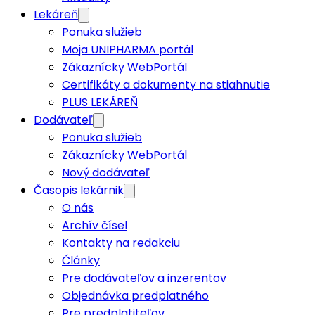
Lekáreň
Ponuka služieb
Moja UNIPHARMA portál
Zákaznícky WebPortál
Certifikáty a dokumenty na stiahnutie
PLUS LEKÁREŇ
Dodávateľ
Ponuka služieb
Zákaznícky WebPortál
Nový dodávateľ
Časopis lekárnik
O nás
Archív čísel
Kontakty na redakciu
Články
Pre dodávateľov a inzerentov
Objednávka predplatného
Pre predplatiteľov