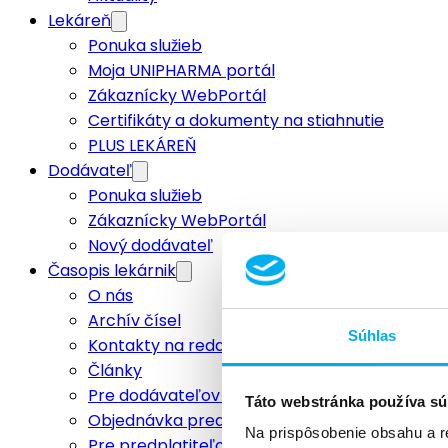
Lekáreň
Ponuka služieb
Moja UNIPHARMA portál
Zákaznícky WebPortál
Certifikáty a dokumenty na stiahnutie
PLUS LEKÁREŇ
Dodávateľ
Ponuka služieb
Zákaznícky WebPortál
Nový dodávateľ
Časopis lekárnik
O nás
Archív čísel
Súhlas
Kontakty na redakciu
Články
Pre dodávateľov a inzerentov
Táto webstránka používa sú
Objednávka predplatného
Na prispôsobenie obsahu a r
Pre predplatiteľov