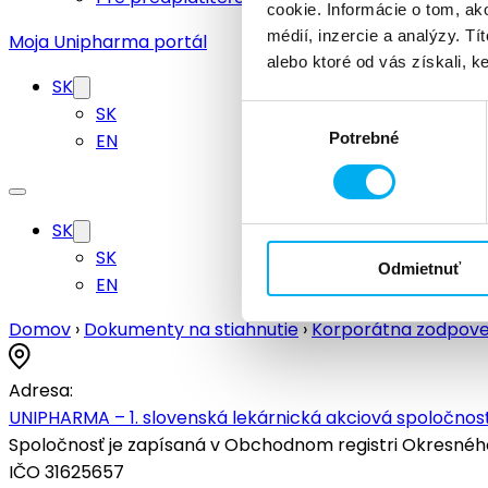
cookie. Informácie o tom, ak
médií, inzercie a analýzy. Tí
Moja Unipharma portál
alebo ktoré od vás získali, ke
SK
SK
Výber
EN
Potrebné
súhlasu
SK
SK
Odmietnuť
EN
Domov
›
Dokumenty na stiahnutie
›
Korporátna zodpov
Adresa:
UNIPHARMA – 1. slovenská lekárnická akciová spoločnosť
Spoločnosť je zapísaná v Obchodnom registri Okresného s
IČO 31625657