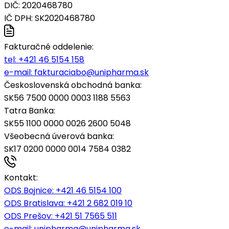
DIČ: 2020468780
IČ DPH: SK2020468780
Fakturačné oddelenie:
tel:
+421 46 5154 158
e-mail:
fakturaciabo@unipharma.sk
Československá obchodná banka:
SK56 7500 0000 0003 1188 5563
Tatra Banka:
SK55 1100 0000 0026 2600 5048
Všeobecná úverová banka:
SK17 0200 0000 0014 7584 0382
Kontakt:
ODS Bojnice
: +421 46 5154 100
ODS Bratislava:
+421 2 682 019 10
ODS Prešov:
+421 51 7565 511
e-mail:
unipharma@unipharma.sk