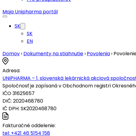
Moja Unipharma portál
SK
SK
EN
Domov
›
Dokumenty na stiahnutie
›
Povolenia
›
Povolenie
Adresa:
UNIPHARMA – 1. slovenská lekárnická akciová spoločnosť
Spoločnosť je zapísaná v Obchodnom registri Okresného s
IČO 31625657
DIČ: 2020468780
IČ DPH: SK2020468780
Fakturačné oddelenie:
tel:
+421 46 5154 158