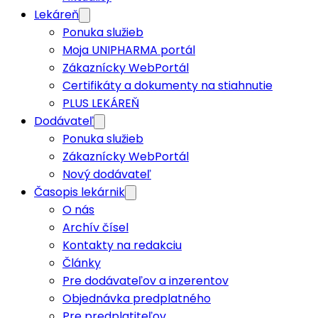
Lekáreň
Ponuka služieb
Moja UNIPHARMA portál
Zákaznícky WebPortál
Certifikáty a dokumenty na stiahnutie
PLUS LEKÁREŇ
Dodávateľ
Ponuka služieb
Zákaznícky WebPortál
Nový dodávateľ
Časopis lekárnik
O nás
Archív čísel
Kontakty na redakciu
Články
Pre dodávateľov a inzerentov
Objednávka predplatného
Pre predplatiteľov