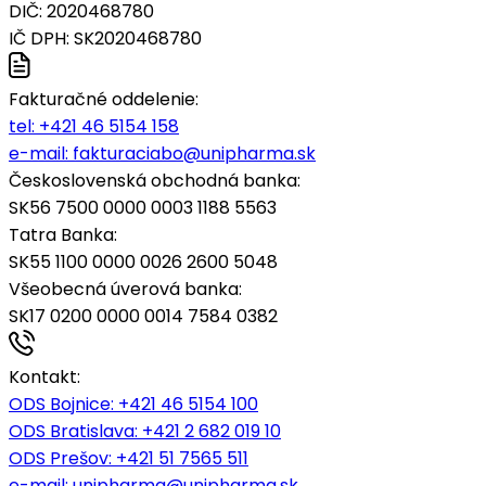
DIČ: 2020468780
IČ DPH: SK2020468780
Fakturačné oddelenie:
tel:
+421 46 5154 158
e-mail:
fakturaciabo@unipharma.sk
Československá obchodná banka:
SK56 7500 0000 0003 1188 5563
Tatra Banka:
SK55 1100 0000 0026 2600 5048
Všeobecná úverová banka:
SK17 0200 0000 0014 7584 0382
Kontakt:
ODS Bojnice
: +421 46 5154 100
ODS Bratislava:
+421 2 682 019 10
ODS Prešov:
+421 51 7565 511
e-mail:
unipharma@unipharma.sk