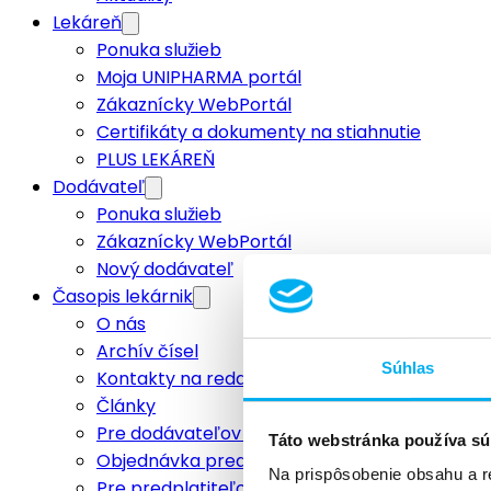
Lekáreň
Ponuka služieb
Moja UNIPHARMA portál
Zákaznícky WebPortál
Certifikáty a dokumenty na stiahnutie
PLUS LEKÁREŇ
Dodávateľ
Ponuka služieb
Zákaznícky WebPortál
Nový dodávateľ
Časopis lekárnik
O nás
Archív čísel
Súhlas
Kontakty na redakciu
Články
Pre dodávateľov a inzerentov
Táto webstránka používa sú
Objednávka predplatného
Na prispôsobenie obsahu a r
Pre predplatiteľov