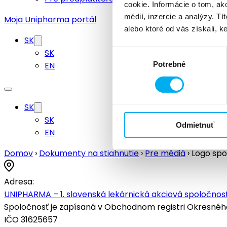
cookie. Informácie o tom, ak
médií, inzercie a analýzy. Tí
Moja Unipharma portál
alebo ktoré od vás získali, ke
SK
SK
Výber
EN
Potrebné
súhlasu
SK
SK
Odmietnuť
EN
Domov
›
Dokumenty na stiahnutie
›
Pre médiá
›
Logo spo
Adresa:
UNIPHARMA – 1. slovenská lekárnická akciová spoločnosť
Spoločnosť je zapísaná v Obchodnom registri Okresného s
IČO 31625657