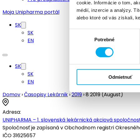
cookie. Informácie o tom, ak
médií, inzercie a analýzy. Tí
Moja Unipharma portál
alebo ktoré od vás získali, ke
SK
SK
Výber
EN
Potrebné
súhlasu
SK
SK
Odmietnuť
EN
Domov
›
Časopisy Lekárnik
›
2019
›
8 2019 (August)
Adresa:
UNIPHARMA – 1. slovenská lekárnická akciová spoločnosť
Spoločnosť je zapísaná v Obchodnom registri Okresného s
IČO 31625657