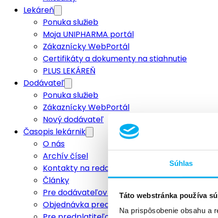
Lekáreň
Ponuka služieb
Moja UNIPHARMA portál
Zákaznícky WebPortál
Certifikáty a dokumenty na stiahnutie
PLUS LEKÁREŇ
Dodávateľ
Ponuka služieb
Zákaznícky WebPortál
Nový dodávateľ
Časopis lekárnik
O nás
Archív čísel
Súhlas
Kontakty na redakciu
Články
Pre dodávateľov a inzerentov
Táto webstránka používa sú
Objednávka predplatného
Na prispôsobenie obsahu a r
Pre predplatiteľov