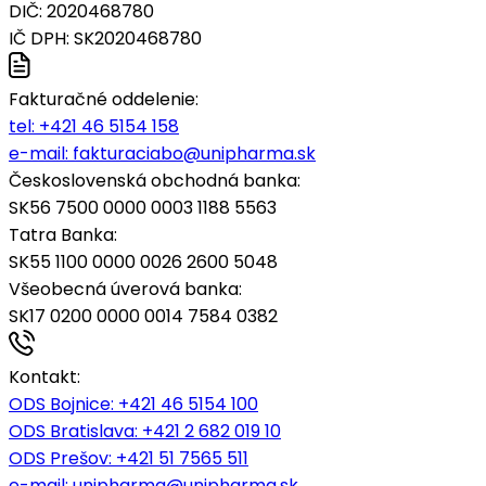
DIČ: 2020468780
IČ DPH: SK2020468780
Fakturačné oddelenie:
tel:
+421 46 5154 158
e-mail:
fakturaciabo@unipharma.sk
Československá obchodná banka:
SK56 7500 0000 0003 1188 5563
Tatra Banka:
SK55 1100 0000 0026 2600 5048
Všeobecná úverová banka:
SK17 0200 0000 0014 7584 0382
Kontakt:
ODS Bojnice
: +421 46 5154 100
ODS Bratislava:
+421 2 682 019 10
ODS Prešov:
+421 51 7565 511
e-mail:
unipharma@unipharma.sk