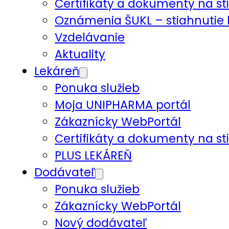
Certifikáty a dokumenty na st
Oznámenia ŠUKL – stiahnutie 
Vzdelávanie
Aktuality
Lekáreň
Ponuka služieb
Moja UNIPHARMA portál
Zákaznícky WebPortál
Certifikáty a dokumenty na st
PLUS LEKÁREŇ
Dodávateľ
Ponuka služieb
Zákaznícky WebPortál
Nový dodávateľ