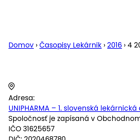
Domov
›
Časopisy Lekárnik
›
2016
›
4 2
Adresa:
UNIPHARMA – 1. slovenská lekárnická 
Spoločnosť je zapísaná v Obchodnom r
IČO 31625657
DIČ: 2020468780