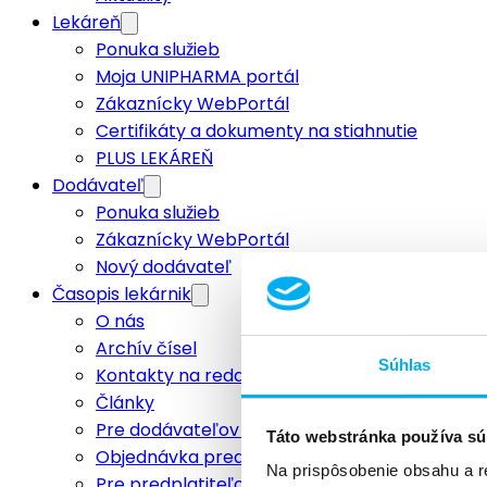
Lekáreň
Ponuka služieb
Moja UNIPHARMA portál
Zákaznícky WebPortál
Certifikáty a dokumenty na stiahnutie
PLUS LEKÁREŇ
Dodávateľ
Ponuka služieb
Zákaznícky WebPortál
Nový dodávateľ
Časopis lekárnik
O nás
Archív čísel
Súhlas
Kontakty na redakciu
Články
Pre dodávateľov a inzerentov
Táto webstránka používa sú
Objednávka predplatného
Na prispôsobenie obsahu a r
Pre predplatiteľov