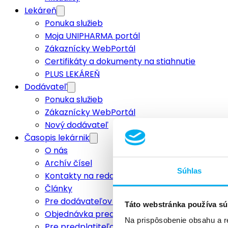
Lekáreň
Ponuka služieb
Moja UNIPHARMA portál
Zákaznícky WebPortál
Certifikáty a dokumenty na stiahnutie
PLUS LEKÁREŇ
Dodávateľ
Ponuka služieb
Zákaznícky WebPortál
Nový dodávateľ
Časopis lekárnik
O nás
Archív čísel
Súhlas
Kontakty na redakciu
Články
Pre dodávateľov a inzerentov
Táto webstránka používa sú
Objednávka predplatného
Na prispôsobenie obsahu a r
Pre predplatiteľov