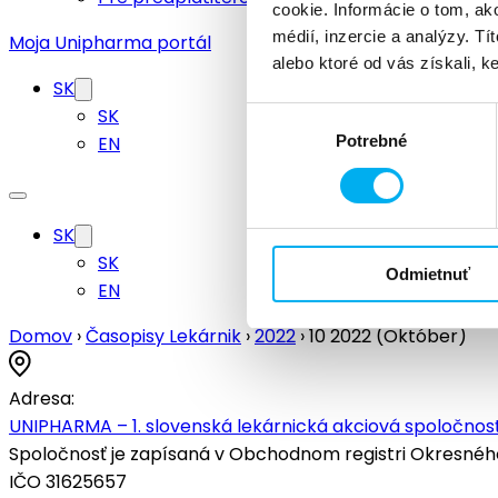
cookie. Informácie o tom, ak
médií, inzercie a analýzy. Tí
Moja Unipharma portál
alebo ktoré od vás získali, ke
SK
SK
Výber
EN
Potrebné
súhlasu
SK
SK
Odmietnuť
EN
Domov
›
Časopisy Lekárnik
›
2022
›
10 2022 (Október)
Adresa:
UNIPHARMA – 1. slovenská lekárnická akciová spoločnosť
Spoločnosť je zapísaná v Obchodnom registri Okresného s
IČO 31625657