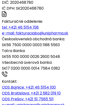
DIČ: 2020468780
IČ DPH: SK2020468780
Fakturačné oddelenie:
tel:
+421 46 5154 158
e-mail:
fakturaciabo@unipharma.sk
Československá obchodná banka:
SK56 7500 0000 0003 1188 5563
Tatra Banka:
SK55 1100 0000 0026 2600 5048
Všeobecná úverová banka:
SK17 0200 0000 0014 7584 0382
Kontakt:
ODS Bojnice
: +421 46 5154 100
ODS Bratislava:
+421 2 682 019 10
ODS Prešov:
+421 51 7565 511
e-mail:
unipharma@unipharma.sk