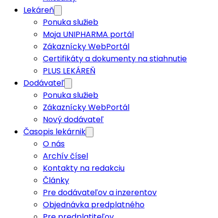
Lekáreň
Ponuka služieb
Moja UNIPHARMA portál
Zákaznícky WebPortál
Certifikáty a dokumenty na stiahnutie
PLUS LEKÁREŇ
Dodávateľ
Ponuka služieb
Zákaznícky WebPortál
Nový dodávateľ
Časopis lekárnik
O nás
Archív čísel
Kontakty na redakciu
Články
Pre dodávateľov a inzerentov
Objednávka predplatného
Pre predplatiteľov