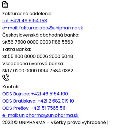
Fakturačné oddelenie:
tel:
+421 46 5154 158
e-mail:
fakturaciabo@unipharma.sk
Československá obchodná banka:
SK56 7500 0000 0003 1188 5563
Tatra Banka:
SK55 1100 0000 0026 2600 5048
Všeobecná úverová banka:
SK17 0200 0000 0014 7584 0382
Kontakt:
ODS Bojnice
: +421 46 5154 100
ODS Bratislava:
+421 2 682 019 10
ODS Prešov:
+421 51 7565 511
e-mail:
unipharma@unipharma.sk
2023 © UNIPHARMA – Všetky práva vyhradené |
Cookies