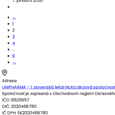
7. januára 2026
←
1
2
3
4
…
9
→
Adresa:
UNIPHARMA – 1. slovenská lekárnická akciová spoločnosť
Spoločnosť je zapísaná v Obchodnom registri Okresného s
IČO 31625657
DIČ: 2020468780
IČ DPH: SK2020468780