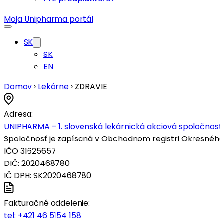
Moja Unipharma portál
SK
SK
EN
Domov
›
Lekárne
›
ZDRAVIE
Adresa:
UNIPHARMA – 1. slovenská lekárnická akciová spoločnosť
Spoločnosť je zapísaná v Obchodnom registri Okresného s
IČO 31625657
DIČ: 2020468780
IČ DPH: SK2020468780
Fakturačné oddelenie:
tel:
+421 46 5154 158