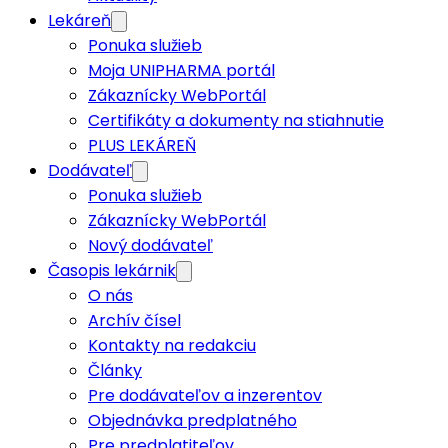
Lekáreň
Ponuka služieb
Moja UNIPHARMA portál
Zákaznícky WebPortál
Certifikáty a dokumenty na stiahnutie
PLUS LEKÁREŇ
Dodávateľ
Ponuka služieb
Zákaznícky WebPortál
Nový dodávateľ
Časopis lekárnik
O nás
Archív čísel
Kontakty na redakciu
Články
Pre dodávateľov a inzerentov
Objednávka predplatného
Pre predplatiteľov