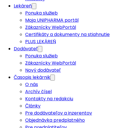
Lekáreň
Ponuka služieb
Moja UNIPHARMA portál
Zákaznícky WebPortál
Certifikáty a dokumenty na stiahnutie
PLUS LEKÁREŇ
Dodávateľ
Ponuka služieb
Zákaznícky WebPortál
Nový dodávateľ
Časopis lekárnik
O nás
Archív čísel
Kontakty na redakciu
Články
Pre dodávateľov a inzerentov
Objednávka predplatného
Pre predplatiteľov