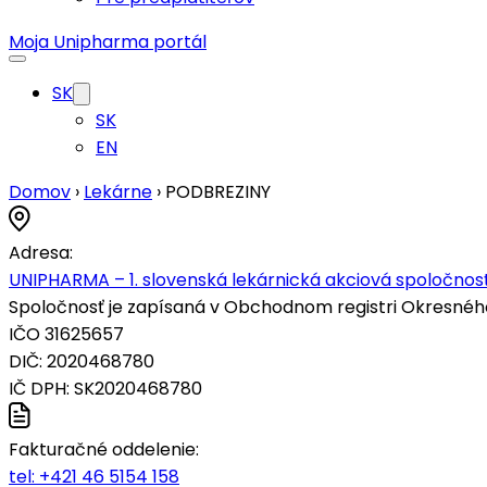
Moja Unipharma portál
SK
SK
EN
Domov
›
Lekárne
›
PODBREZINY
Adresa:
UNIPHARMA – 1. slovenská lekárnická akciová spoločnosť
Spoločnosť je zapísaná v Obchodnom registri Okresného s
IČO 31625657
DIČ: 2020468780
IČ DPH: SK2020468780
Fakturačné oddelenie:
tel:
+421 46 5154 158