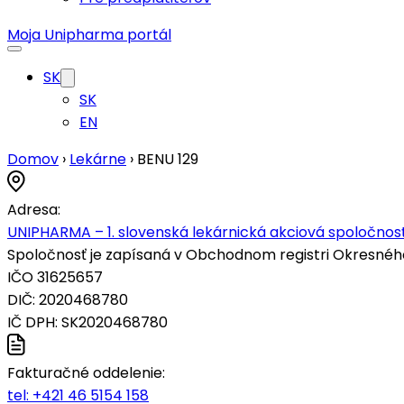
Moja Unipharma portál
SK
SK
EN
Domov
›
Lekárne
›
BENU 129
Adresa:
UNIPHARMA – 1. slovenská lekárnická akciová spoločnosť
Spoločnosť je zapísaná v Obchodnom registri Okresného s
IČO 31625657
DIČ: 2020468780
IČ DPH: SK2020468780
Fakturačné oddelenie:
tel:
+421 46 5154 158