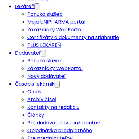
Lekáreň
Ponuka služieb
Moja UNIPHARMA portál
Zákaznícky WebPortál
Certifikáty a dokumenty na stiahnutie
PLUS LEKÁREŇ
Dodávateľ
Ponuka služieb
Zákaznícky WebPortál
Nový dodávateľ
Časopis lekárnik
O nás
Archív čísel
Kontakty na redakciu
Články
Pre dodávateľov a inzerentov
Objednávka predplatného
Pre predplatiteľov